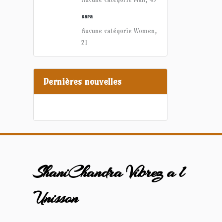
sara
Aucune catégorie
Women,
21
Dernières nouvelles
ShaniChandra Vibrez a l
Unisson