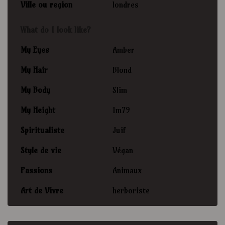
Ville ou region
londres
What do I look like?
My Eyes
Amber
My Hair
Blond
My Body
Slim
My Height
1m79
Spiritualiste
Juif
Style de vie
Végan
Passions
Animaux
Art de Vivre
herboriste