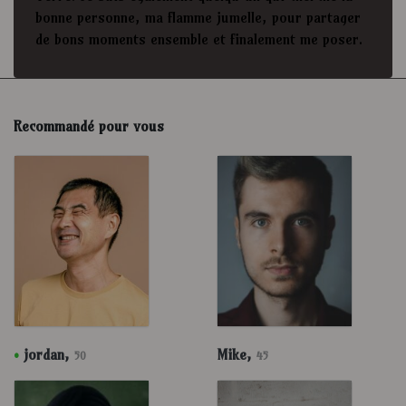
bonne personne, ma flamme jumelle, pour partager
de bons moments ensemble et finalement me poser.
Recommandé pour vous
•
jordan,
Mike,
50
45