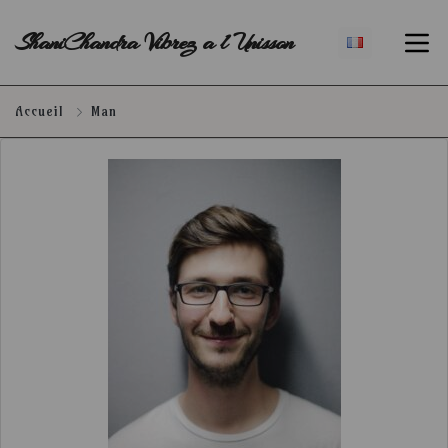
ShaniChandra Vibrez a l Unisson
Accueil
Man