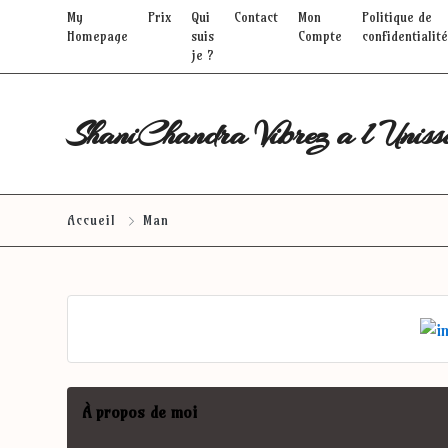
My
Prix
Qui
Contact
Mon
Politique de
Homepage
suis
Compte
confidentialité
je ?
ShaniChandra Vibrez a l Uniss
Accueil
Man
À propos de moi