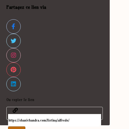
Partagez ce lien via
Ou copier le lien