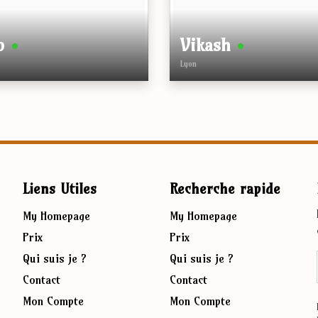
ho
•
Vikash
•
Lyon
Âge
e la robe
Hauteur
Taille de la robe
Ville
é
Genre
Liens Utiles
Recherche rapide
 des yeux
Ethnicité
 des cheveux
Couleur des yeux
My Homepage
My Homepage
Couleur des cheveux
Prix
Prix
Corps
Qui suis je ?
Qui suis je ?
Pays
Contact
Contact
Mon Compte
Mon Compte