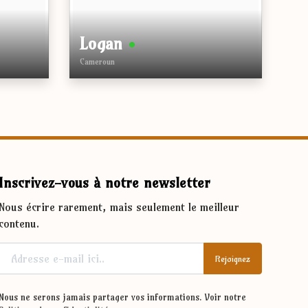
Logan
•
Cameroun
Âge
Hauteur
Taille de la robe
Ville
Genre
Inscrivez-vous à notre newsletter
Ethnicité
Nous écrire rarement, mais seulement le meilleur
Couleur des yeux
contenu.
Couleur des cheveux
Corps
Rejoignez
Le tabagisme
Boire
Nous ne serons jamais partager vos informations. Voir notre