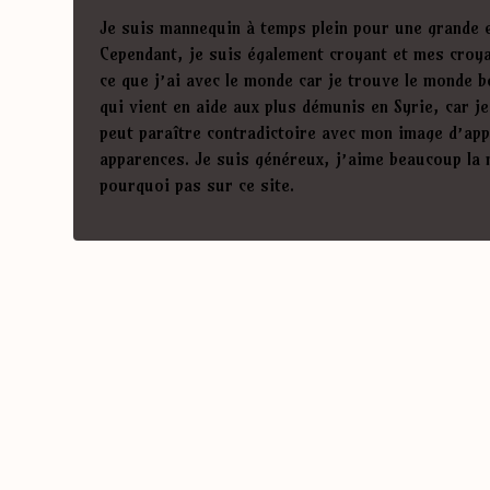
Je suis mannequin à temps plein pour une grande e
Cependant, je suis également croyant et mes croy
ce que j’ai avec le monde car je trouve le monde b
qui vient en aide aux plus démunis en Syrie, car je
peut paraître contradictoire avec mon image d’appa
apparences. Je suis généreux, j’aime beaucoup la 
pourquoi pas sur ce site.