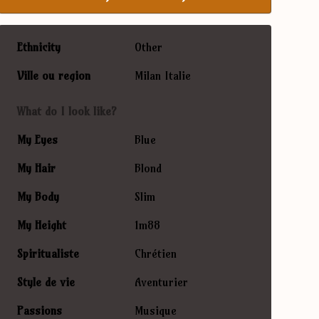
Ethnicity
Other
Ville ou region
Milan Italie
What do I look like?
My Eyes
Blue
My Hair
Blond
My Body
Slim
My Height
1m88
Spiritualiste
Chrétien
Style de vie
Aventurier
Passions
Musique