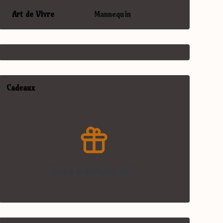
Art de Vivre
Mannequin
Cadeaux
Send a virtual gift.