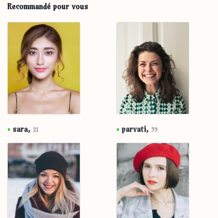
Recommandé pour vous
•
sara,
•
parvati,
21
39