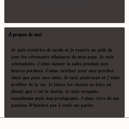
Send a virtual gift.
À propos de moi
Je suis créatrice de mode et je remets au goût du
jour les vêtements ethniques de mon pays. Je suis
sénégalaise. J’aime danser la salsa pendant mes
heures perdues. J’aime cuisiner pour mes proches
ainsi que pour mes amis. Je suis généreuse et j’aime
profiter de la vie. Je laisse les choses se faire en
disant que c’est le destin. Je suis croyante
musulmane mais non pratiquante. J’aime vivre de ma
passion. N’hésitez pas à venir me parler.