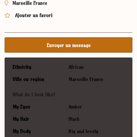
Marseille France
Ajouter un favori
Envoyer un message
Ethnicity
African
Ville ou region
Marseille France
What do I look like?
My Eyes
Amber
My Hair
Black
My Body
Big and lovely