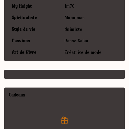
My Height
1m70
Spiritualiste
Musulman
Style de vie
Animiste
Passions
Danse Salsa
Art de Vivre
Créatrice de mode
Cadeaux