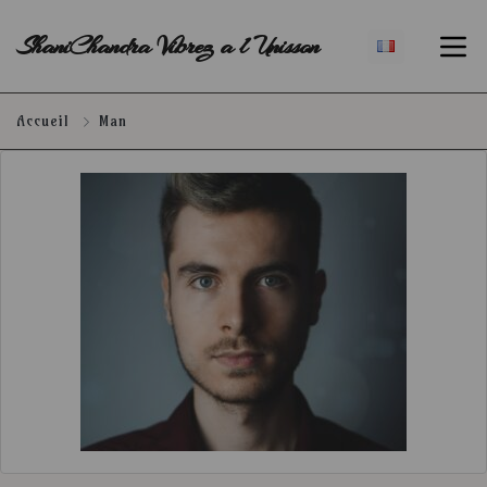
ShaniChandra Vibrez a l Unisson
Accueil
Man