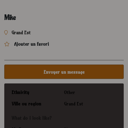
Mike
Grand Est
Ajouter un favori
Envoyer un message
Ethnicity
Other
Ville ou region
Grand Est
What do I look like?