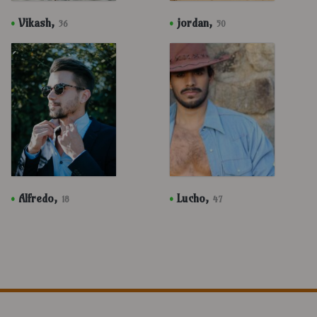
•
Vikash,
•
jordan,
36
50
•
Alfredo,
•
Lucho,
18
47