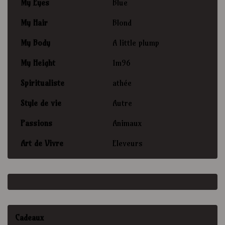
My Eyes
Blue
My Hair
Blond
My Body
A little plump
My Height
1m96
Spiritualiste
athée
Style de vie
Autre
Passions
Animaux
Art de Vivre
Eleveurs
Cadeaux