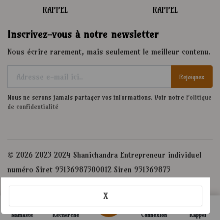
RAPPEL
RAPPEL
Inscrivez-vous à notre newsletter
Nous écrire rarement, mais seulement le meilleur contenu.
Rejoignez
Nous ne serons jamais partager vos informations. Voir notre
Politique
de confidentialité
© 2026 2023 2024 Shanichandra Entrepreneur individuel
numéro Siret 95136987500012 Siren 951369875
Admin
Vient de se connecter. Dites bonjour !
X
Namasté
Recherche
Connexion
Rappel